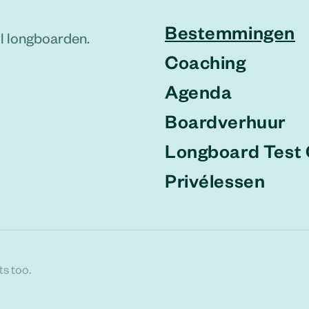
Bestemmingen
ol longboarden.
Coaching
Agenda
Boardverhuur
Longboard Test 
Privélessen
ts too.