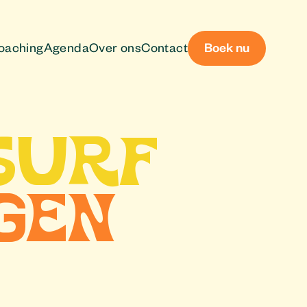
oaching
Agenda
Over ons
Contact
Boek nu
SURF
GEN