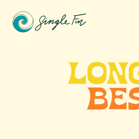
LON
BE