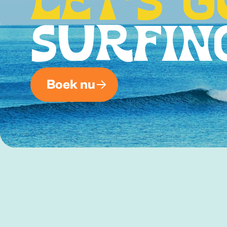
LET'S G
SURFIN
Boek nu